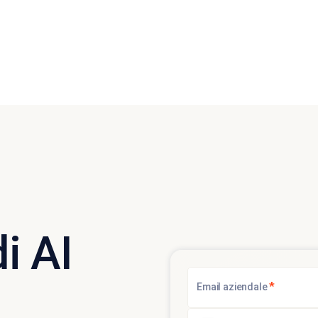
i AI
*
Email aziendale