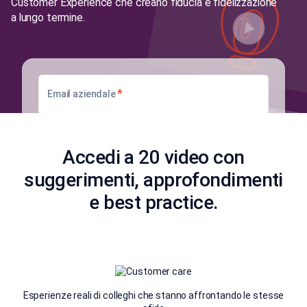
Customer Experience che creano fiducia e fidelizzazione
a lungo termine.
*
Email aziendale
*
Telefono
Accedi a 20 video con
Desidero essere contattato/a
suggerimenti, approfondimenti
e best practice.
Esperienze reali di colleghi che stanno affrontando le stesse