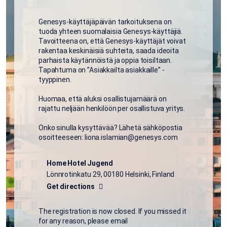
Genesys-käyttäjäpäivän tarkoituksena on
tuoda yhteen suomalaisia Genesys-käyttäjiä.
Tavoitteena on, että Genesys-käyttäjät voivat
rakentaa keskinäisiä suhteita, saada ideoita
parhaista käytännöistä ja oppia toisiltaan.
Tapahtuma on ”Asiakkailta asiakkaille” -
tyyppinen.
Huomaa, että aluksi osallistujamäärä on
rajattu neljään henkilöön per osallistuva yritys.
Onko sinulla kysyttävää? Lähetä sähköpostia
osoitteeseen: liona.islamian@genesys.com
Home Hotel Jugend
Lönnrotinkatu 29, 00180 Helsinki, Finland
Get directions
The registration is now closed. If you missed it
for any reason, please email