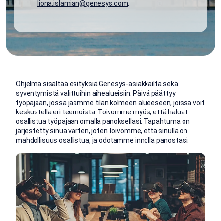
liona.islamian@genesys.com
.
Ohjelma sisältää esityksiä Genesys-asiakkailta sekä
syventymistä valittuihin aihealueisiin. Päivä päättyy
työpajaan, jossa jaamme tilan kolmeen alueeseen, joissa voit
keskustella eri teemoista. Toivomme myös, että haluat
osallistua työpajaan omalla panoksellasi. Tapahtuma on
järjestetty sinua varten, joten toivomme, että sinulla on
mahdollisuus osallistua, ja odotamme innolla panostasi.