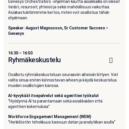
Genesys Orchestrators -ohjelman kautta asiakkailla on oikeat
tiedot, resurssit, yhteisö ja sekä mahdollisuus vaikuttaa.
Asiakastukitiimimme kertoo, miten voit osallistua tähän
ohjelmaan.
Speaker: August Magnusson, Sr Customer Success –
Genesys
16:30 – 16:50
Ryhmäkeskustelu
Osallistu ryhmäkeskusteluun seuraaviin aiheisiin liittyen. Voit
valita sinua eniten kiinnostavan aiheen ja käydä keskustelua
muiden osallistujien kanssa.
AI-kyvykäät itsepalvelut sekä agenttien työkalut
“Hyödynnä AI:ta parantamaan sekä asiakkaiden että
agenttien kokemuksia”
Workforce Engagement Management (WEM)
“Henkilöstön tehokkuus kasvuun datan ja analytiikan avulla”