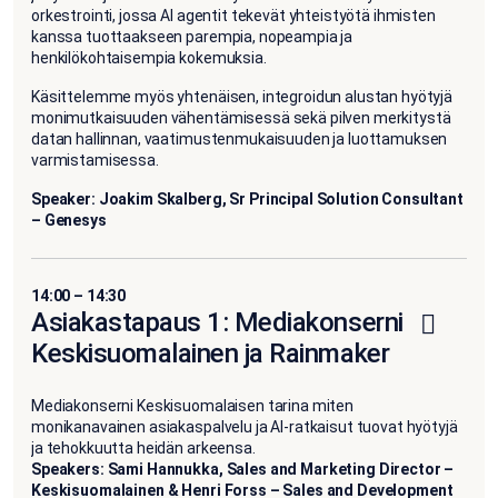
orkestrointi, jossa AI agentit tekevät yhteistyötä ihmisten
kanssa tuottaakseen parempia, nopeampia ja
henkilökohtaisempia kokemuksia.
Käsittelemme myös yhtenäisen, integroidun alustan hyötyjä
monimutkaisuuden vähentämisessä sekä pilven merkitystä
datan hallinnan, vaatimustenmukaisuuden ja luottamuksen
varmistamisessa.
Speaker: Joakim Skalberg, Sr Principal Solution Consultant
– Genesys
14:00 – 14:30
Asiakastapaus 1: Mediakonserni
Keskisuomalainen ja Rainmaker
Mediakonserni Keskisuomalaisen tarina miten
monikanavainen asiakaspalvelu ja AI-ratkaisut tuovat hyötyjä
ja tehokkuutta heidän arkeensa.
Speakers:
Sami Hannukka,
Sales and Marketing Director –
Keskisuomalainen & Henri Forss – Sales and Development