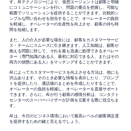
す。AI テクノロジーにより、仮想エージェントは顧客と明確
にコミュニケーションを行い、問題の要点を把握し、可能な
範囲でソリューションを提供することができます。比較的シ
ンプルな問い合わせを担当することで、オペレーターの負担
を軽減し、オペレーターの生産性を向上させ、顧客の待ち時
間を短縮します。
また、人の介入が必要な場合には、顧客をカスタマーサービ
ス・チームにスムーズに引き継ぎます。人工知能は、顧客が
抱える問題に対して、それを最も迅速に処理できるオペレー
ター（専門知識のある人、最初に対応できる人、またはその
両方の状態にある人）をマッチングすることができます。
AI によってカスタマーサービスを向上させる方法は、他にも
沢山あります。そのとき必要な情報を表示したり、プロンプ
トを提供したり、通話後のまとめを作成したりすることで、
オペレーターの負担を軽減し、オペレーターを直接サポート
できます。さらに、AI が行う顧客の感情分析は、コンタクト
センターのスーパーバイザーが計画を立案する際に役立ちま
す。
AI は、今日のビジネス環境において最高レベルの顧客満足度
を提供するための鍵と言えるでしょう。