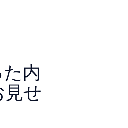
った内
お見せ