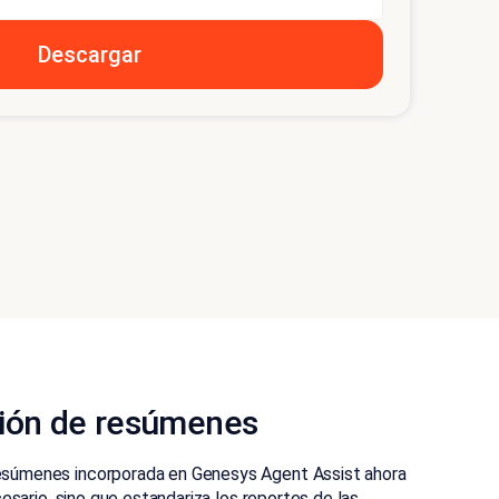
ación de resúmenes
resúmenes incorporada en Genesys Agent Assist ahora
esario, sino que estandariza los reportes de las