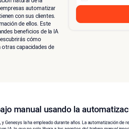
ción natural de la
las empresas automatizar
ienen con sus clientes.
ación de ellos. Este
des beneficios de la IA
descubrirás cómo
 otras capacidades de
abajo manual usando la automatiz
e, y Genesys la ha empleado durante años. La automatización de 
n IA, lo que no solo libera a los agentes del trabajo manual innec