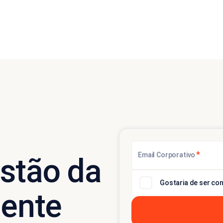
*
Email Corporativo
stão da
Gostaria de ser con
iente