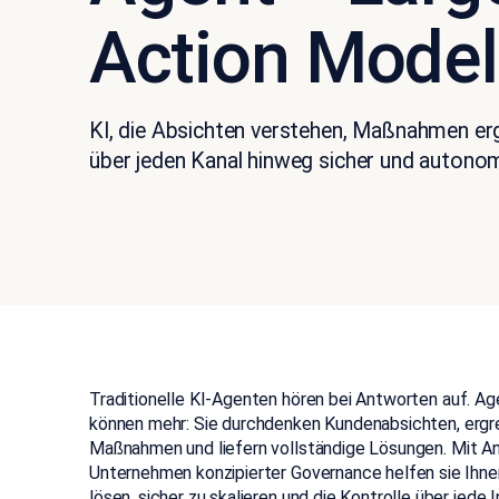
Action Model
KI, die Absichten verstehen, Maßnahmen er
über jeden Kanal hinweg sicher und autono
Traditionelle
KI-Agenten
hören
bei
Antworten auf. Age
können
mehr:
Sie
durchdenken Kundenabsichten,
ergr
Maßnahmen
und
liefern vollständige
Lösungen
. Mit A
Unternehmen konzipierter Governance helfen sie Ihne
lösen,
sicher
zu skalieren
und die Kontrolle über jede I